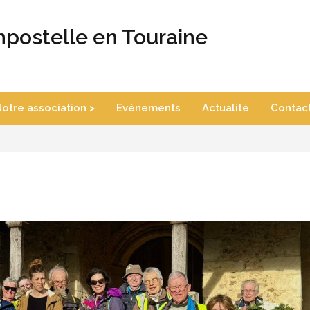
postelle en Touraine
otre association >
Evénements
Actualité
Contac