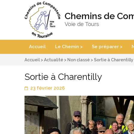
Chemins de Com
Voie de Tours
Accueil
Le Chemin >
Se préparer >
N
Accueil
>
Actualité
>
Non classé
>
Sortie à Charentilly
Sortie à Charentilly
23 février 2026