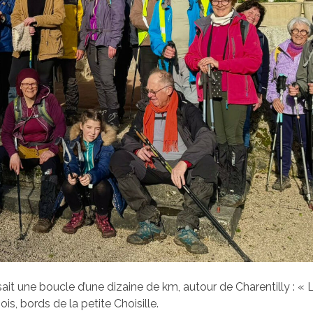
it une boucle d’une dizaine de km, autour de Charentilly : « 
s, bords de la petite Choisille.