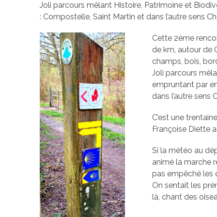
Joli parcours mêlant Histoire, Patrimoine et Biod
: Compostelle, Saint Martin et dans l’autre sens C
Cette 2ème rencon
de km, autour de C
champs, bois, bord
Joli parcours mêla
empruntant par en
dans l’autre sens
C’est une trentain
Françoise Diette 
Si la météo au dép
animé la marche re
pas empêché les 
On sentait les pré
là, chant des oisea