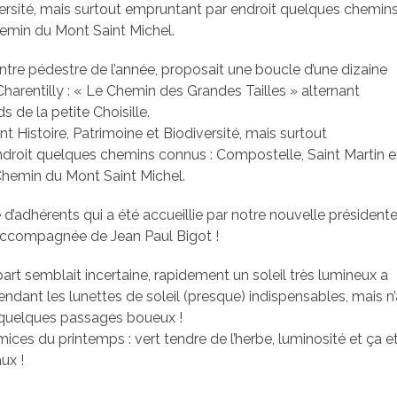
iversité, mais surtout empruntant par endroit quelques chemi
hemin du Mont Saint Michel.
tre pédestre de l’année, proposait une boucle d’une dizaine
harentilly : « Le Chemin des Grandes Tailles » alternant
s de la petite Choisille.
nt Histoire, Patrimoine et Biodiversité, mais surtout
droit quelques chemins connus : Compostelle, Saint Martin e
 Chemin du Mont Saint Michel.
e d’adhérents qui a été accueillie par notre nouvelle président
accompagnée de Jean Paul Bigot !
art semblait incertaine, rapidement un soleil très lumineux a
ndant les lunettes de soleil (presque) indispensables, mais n
quelques passages boueux !
mices du printemps : vert tendre de l’herbe, luminosité et ça e
ux !