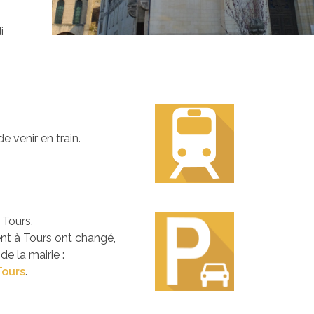
i
de venir en train.
 Tours,
ent à Tours ont changé,
de la mairie :
Tours
.