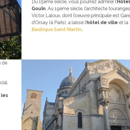
Du 15ème siècle, vous pourrez admirer l’
Hôte
Gouïn
. Au 19ème siècle, l’architecte tourange
Victor Laloux, dont l’oeuvre principale est Gar
d’Orsay (à Paris), a laissé l’
hôtel de ville
et la
Basilique Saint Martin
.
u de
ial.
 les