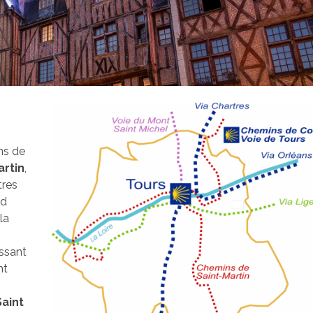
ins de
artin
,
tres
rd
la
issant
nt
aint