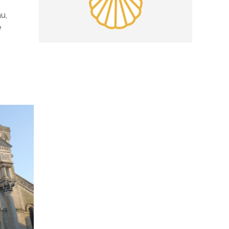
l
au,
e