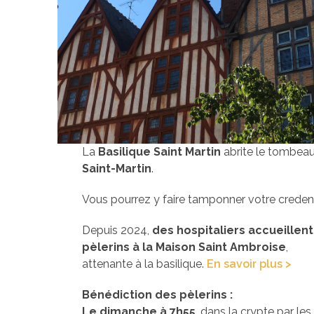
La
Basilique Saint Martin
abrite le tombea
Saint-Martin
.
Vous pourrez y faire tamponner votre credenc
Depuis 2024,
des hospitaliers accueillent
pèlerins à la Maison Saint Ambroise
,
attenante à la basilique.
En savoir plus >
Bénédiction des pèlerins :
Le dimanche à 7h55
, dans la crypte par les