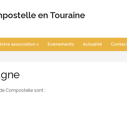
postelle en Touraine
otre association >
Evénements
Actualité
Contac
agne
 de Compostelle sont :