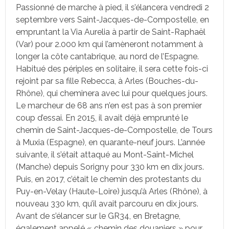
Passionné de marche à pied, il s’élancera vendredi 2
septembre vers Saint-Jacques-de-Compostelle, en
empruntant la Via Aurelia à partir de Saint-Raphaël
(Var) pour 2.000 km qui l’amèneront notamment à
longer la côte cantabrique, au nord de l’Espagne.
Habitué des périples en solitaire, il sera cette fois-ci
rejoint par sa fille Rebecca, à Arles (Bouches-du-
Rhône), qui cheminera avec lui pour quelques jours.
Le marcheur de 68 ans n’en est pas à son premier
coup d’essai. En 2015, il avait déjà emprunté le
chemin de Saint-Jacques-de-Compostelle, de Tours
à Muxia (Espagne), en quarante-neuf jours. L’année
suivante, il s’était attaqué au Mont-Saint-Michel
(Manche) depuis Sorigny pour 330 km en dix jours.
Puis, en 2017, c’était le chemin des protestants du
Puy-en-Velay (Haute-Loire) jusqu’à Arles (Rhône), à
nouveau 330 km, qu’il avait parcouru en dix jours.
Avant de s’élancer sur le GR34, en Bretagne,
également appelé « chemin des douaniers » pour