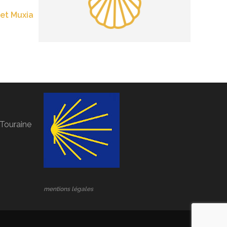
 et Muxia
Touraine
mentions légales