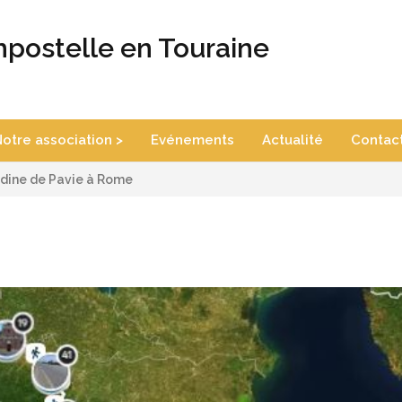
postelle en Touraine
otre association >
Evénements
Actualité
Contac
dine de Pavie à Rome