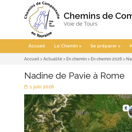
Chemins de Com
Voie de Tours
Accueil
Le Chemin >
Se préparer >
N
Accueil
>
Actualité
>
En chemin
>
En chemin 2026
>
Na
Nadine de Pavie à Rome
1 juin 2026