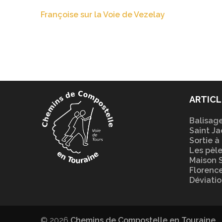
Navigation
Françoise sur la Voie de Vezelay
de
l’article
ARTICL
Balisag
Saint Ja
Sortie à
Les pèle
Maison 
Florence
Déviati
© 2026
Chemins de Compostelle en Touraine
.