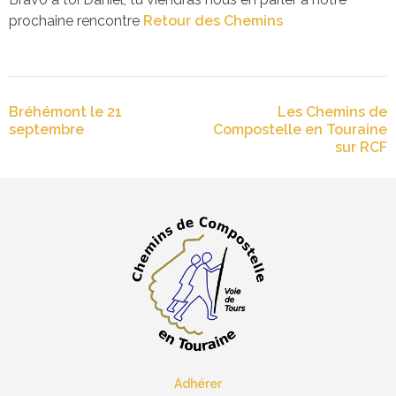
prochaine rencontre
Retour des Chemins
Navigation
Bréhémont le 21
Les Chemins de
de
septembre
Compostelle en Touraine
l’article
sur RCF
Adhérer