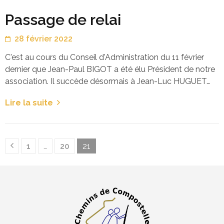
Passage de relai
28 février 2022
C'est au cours du Conseil d'Administration du 11 février
dernier que Jean-Paul BIGOT a été élu Président de notre
association. Il succède désormais à Jean-Luc HUGUET…
Lire la suite
Pagination
Page
Page
Page
1
…
20
21
des
publications